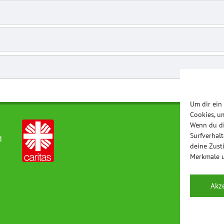
Um dir ein
Cookies, u
Wenn du di
Surfverhal
d
deine Zust
Merkmale u
Akz