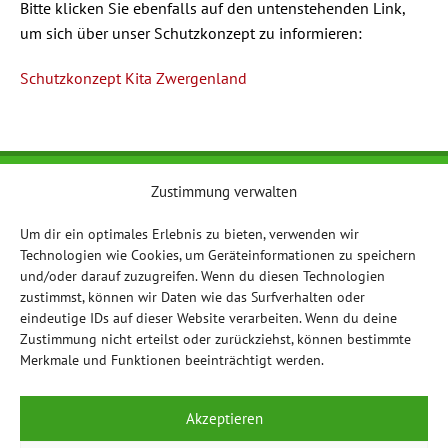
Bitte klicken Sie ebenfalls auf den untenstehenden Link,
um sich über unser Schutzkonzept zu informieren:
Schutzkonzept Kita Zwergenland
Zustimmung verwalten
Anschrift
Katholische Kindertageseinrichtung Zwergenland
Um dir ein optimales Erlebnis zu bieten, verwenden wir
Schanzweg 1
Technologien wie Cookies, um Geräteinformationen zu speichern
63911 Klingenberg
und/oder darauf zuzugreifen. Wenn du diesen Technologien
zustimmst, können wir Daten wie das Surfverhalten oder
eindeutige IDs auf dieser Website verarbeiten. Wenn du deine
Telefon: 09372 3200
Zustimmung nicht erteilst oder zurückziehst, können bestimmte
Fax: 09372 9479990
Merkmale und Funktionen beeinträchtigt werden.
E-mail:
info@kita-zwergenland-roellfeld.de
Akzeptieren